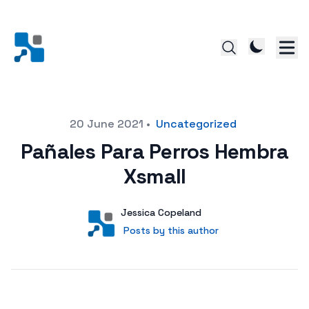
Posted on
20 June 2021
•
Uncategorized
Pañales Para Perros Hembra
Xsmall
Author
User
Jessica Copeland
Posts by this author
Posts by this author