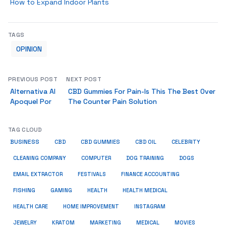
How to Expand Indoor Plants
TAGS
OPINION
PREVIOUS POST
NEXT POST
Alternativa Al
CBD Gummies For Pain-Is This The Best Over
Apoquel Por
The Counter Pain Solution
TAG CLOUD
BUSINESS
CBD
CBD GUMMIES
CBD OIL
CELEBRITY
CLEANING COMPANY
COMPUTER
DOG TRAINING
DOGS
EMAIL EXTRACTOR
FESTIVALS
FINANCE ACCOUNTING
FISHING
GAMING
HEALTH
HEALTH MEDICAL
HEALTH CARE
HOME IMPROVEMENT
INSTAGRAM
JEWELRY
KRATOM
MARKETING
MEDICAL
MOVIES